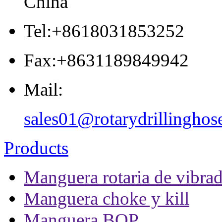
China
Tel:+8618031853252
Fax:+8631189849942
Mail:
sales01@rotarydrillinghos
Products
Manguera rotaria de vibrad
Manguera choke y kill
Manguera BOP