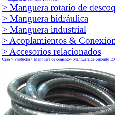
> Manguera rotario de desco
> Manguera hidráulica
> Manguera industrial
> Acoplamientos & Conexio
> Accesorios relacionados
Casa
>
Productos
>
Manguera de cemento
>
Manguera de cemento 15